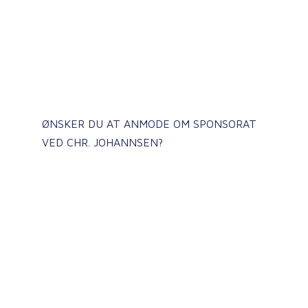
ØNSKER DU AT ANMODE OM SPONSORAT
VED CHR. JOHANNSEN?
Kontakt os
Vi svarer hurtigst muligt på alle henvendelser,