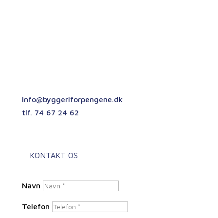
så kontakt os gerne her, hvis du har brug for en
entreprenør med fuld fokus på høj kvalitet og
ansvarlig byggepraksis.
Chr. Johannsen A/S
Oslovej 3
6230 Rødekro
info@byggeriforpengene.dk
tlf. 74 67 24 62
CVR. 29224218
KONTAKT OS
Navn
Telefon