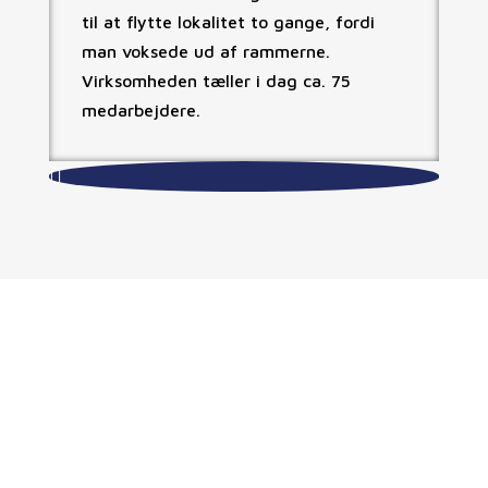
til at flytte lokalitet to gange, fordi
man voksede ud af rammerne.
Virksomheden tæller i dag ca. 75
medarbejdere.

Den gode arbejdsplads
Igennem årene har det været en vigtig opgave
for os at være en god arbejdsplads for vores
medarbejdere. De er nemlig vores største aktiv