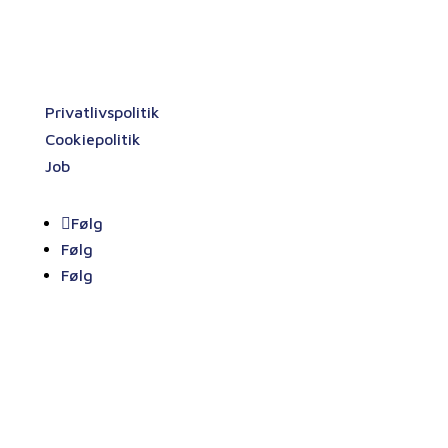
CVR. 29224218
Information
Privatlivspolitik
Cookiepolitik
Job
Følg
Følg
Følg
Chr. Johannsen
Chr. Johannsen er en entreprenørvirksomhed i
rivende udvikling. Vi har løbende brug for