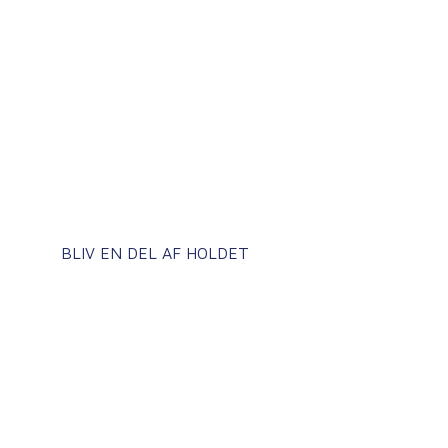
initiativer, der understøtter trivslen på alle
parametre.
Derfor er personalet også involvereret i alt fra
den daglige drift til implementeringen af at
skabe miljøbevidste byggepraksisser – og så
fejrer vi selvfølgelig vores fælles succeser med
regelmæssige arrangementer i løbet af året.
BLIV EN DEL AF HOLDET