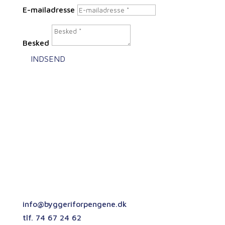
E-mailadresse
Besked
INDSEND
Kontaktoplysninger
Oslovej 3
DK – 6230 Rødekro
info@byggeriforpengene.dk
tlf. 74 67 24 62