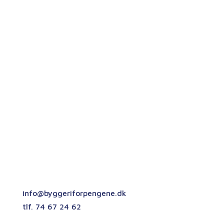
Kontakt os
Vi svarer hurtigst muligt på alle henvendelser,
så kontakt os gerne her, hvis du har brug for en
entreprenør med fuld fokus på høj kvalitet og
ansvarlig byggepraksis.
Chr. Johannsen A/S
Oslovej 3
6230 Rødekro
info@byggeriforpengene.dk
tlf. 74 67 24 62
CVR. 29224218