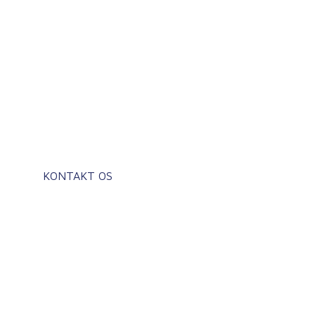
Jord- og
befæstningsarbejde
Skab et godt fundament for hele
byggeprojektet
KONTAKT OS