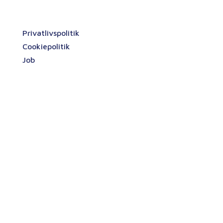
Information
Privatlivspolitik
Cookiepolitik
Job
Chr. Johannsen
Chr. Johannsen er en entreprenørvirksomhed i
rivende udvikling. Vi har løbende brug for
velkvalificerede medarbejdere både i vores
produktion og på vores kontor.
Vi beskæftiger ca. 75 medarbejdere, der hver
på deres felt er dygtige fagfolk. Både indenfor