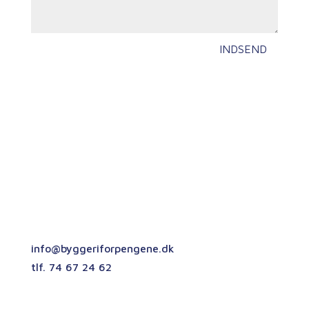
INDSEND
Kontaktoplysninger
Oslovej 3
DK – 6230 Rødekro
info@byggeriforpengene.dk
tlf. 74 67 24 62
CVR. 29224218