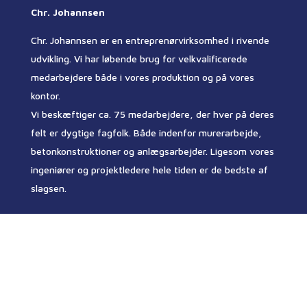
Chr. Johannsen
Chr. Johannsen er en entreprenørvirksomhed i rivende
udvikling. Vi har løbende brug for velkvalificerede
medarbejdere både i vores produktion og på vores
kontor.
Vi beskæftiger ca. 75 medarbejdere, der hver på deres
felt er dygtige fagfolk. Både indenfor murerarbejde,
betonkonstruktioner og anlægsarbejder. Ligesom vores
ingeniører og projektledere hele tiden er de bedste af
slagsen.
COPYRIGHT © THINKNEXT APS | DESIGNET AF
THINKNEXT
|
INFO@THINKNEXT.DK