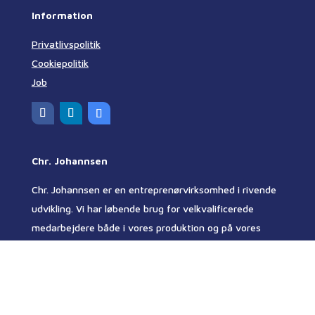
Information
Privatlivspolitik
Cookiepolitik
Job
Chr. Johannsen
Chr. Johannsen er en entreprenørvirksomhed i rivende
udvikling. Vi har løbende brug for velkvalificerede
medarbejdere både i vores produktion og på vores
kontor.
Vi beskæftiger ca. 75 medarbejdere, der hver på deres
felt er dygtige fagfolk. Både indenfor murerarbejde,
betonkonstruktioner og anlægsarbejder. Ligesom vores