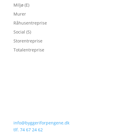
Miljø (E)
Murer
Råhusentreprise
Social (S)
Storentreprise
Totalentreprise
Kontaktoplysninger
Oslovej 3
DK – 6230 Rødekro
info@byggeriforpengene.dk
tlf. 74 67 24 62